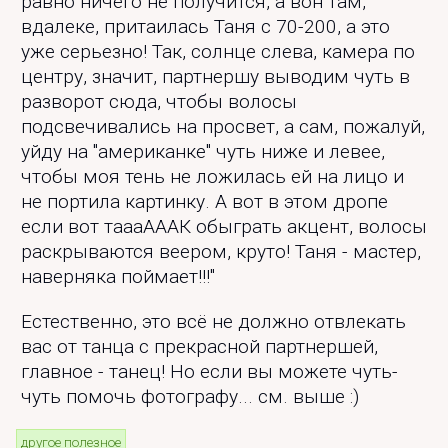
равно ничего не получится, а вон там,
вдалеке, притаилась Таня с 70-200, а это
уже серьезно! Так, солнце слева, камера по
центру, значит, партнершу выводим чуть в
разворот сюда, чтобы волосы
подсвечивались на просвет, а сам, пожалуй,
уйду на "американке" чуть ниже и левее,
чтобы моя тень не ложилась ей на лицо и
не портила картинку. А вот в этом дропе
если вот таааАААК обыграть акцент, волосы
раскрываются веером, круто! Таня - мастер,
наверняка поймает!!!"
Естественно, это всё не должно отвлекать
вас от танца с прекрасной партнершей,
главное - танец! Но если вы можете чуть-
чуть помочь фотографу... см. выше :)
другое полезное