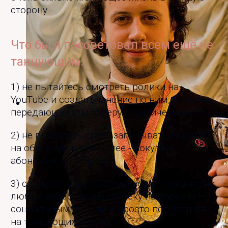
сторону.
Что бы я посоветовал всем ещё не
танцующим:
1) не пытайтесь смотреть ролики на
YouTube и создать мнение по ним, роликов,
передающих атмосферу практически нет.
2) не пытайтесь сразу записываться куда-то
на обучение, и тем более - покупать
абонементы. Успеете.
3) сделайте одну простую вещь - придите на
любую вечеринку-дискотеку по парным
социальным танцам и просто посмотрите
на танцующих людей.