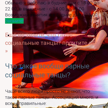
Обычно я работаю в будние дни с 18.00 до
22.00, в выходные - с 14.00 до 18.00.
Возможны занятия и в будние дни с 15.00.
Звоните!
Ещё не знаете, что такое
социальные танцы? прочтите это...
»
Что такое вообще парные
социальные танцы?
Чаще всего люди просто не знают, что
такое парные танцы. Ассоциаций много, и
Низкая поддержка с уходом на колено
все неправильные: