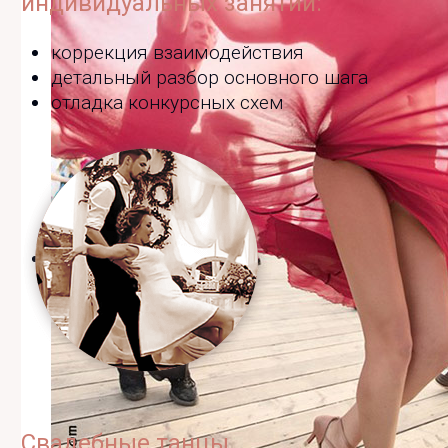
индивидуальных занятий:
Дискотека - хастл и модерн джайв
коррекция взаимодействия
детальный разбор основного шага
отладка конкурсных схем
Свадебные танцы