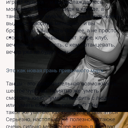
играет музыка -- и вы наслаждаетесь
моментом не просто сидя в кресле, а
танцуя под эту музыку. Уличные музыканты
выдают классную мелодию - и вы
бросаетесь танцевать под неё, а не просто
стоите, притоптывая в такт. Кафе, клуб,
вечеринка - если есть, с кем потанцевать,
вечер уже не будет скучным! :)
Это как новая грань привычного мира
Танцы - это дополнительная возможность,
шестое чувство. Приятно же "уметь
смотреть кино", "уметь говорить с людьми"
или "уметь ездить на роликах"? Танцы - это
такое же умение, как говорить и двигаться.
На хастл-дискотеке "Моссовет"
Серьёзно, настолько же полезное и также
очень сильно меняющее жизнь в лучшую