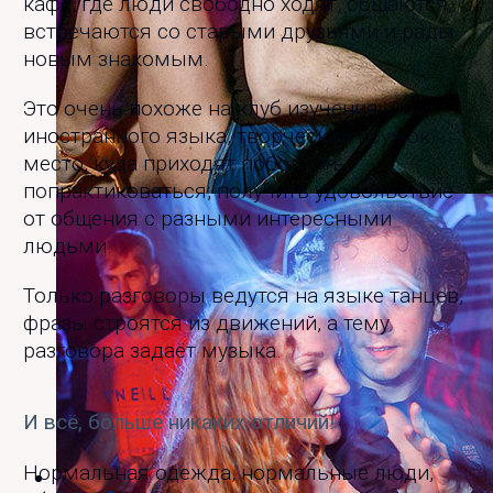
кафе, где люди свободно ходят, общаются,
встречаются со старыми друзьями и рады
новым знакомым.
Это очень похоже на клуб изучения
иностранного языка, творческий кружок,
место, куда приходят поболтать,
попрактиковаться, получить удовольствие
Хастл дискотека "Тульский Пряник"
от общения с разными интересными
людьми.
Только разговоры ведутся на языке танцев,
фразы строятся из движений, а тему
разговора задаёт музыка.
И всё, больше никаких отличий!
Нормальная одежда, нормальные люди,