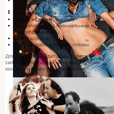
правильное ведение в стандартных
фигурах
техника поворотов
фигуры и связки ("фишки")
как сделать танец музыкальным и
разнообразным
работа корпуса
красивая работа рук, ног, головы
Для тех, кто приходит один, возможен
саппорт -- партнёрши, которые под моим
контролем помогут вести занятие.
Жаркие танцы даже под дождем