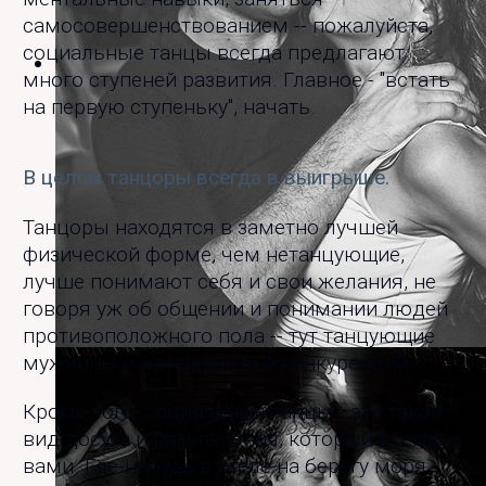
самосовершенствованием -- пожалуйста,
социальные танцы всегда предлагают
много ступеней развития. Главное - "встать
на первую ступеньку", начать.
В целом танцоры всегда в выигрыше.
Танцоры находятся в заметно лучшей
физической форме, чем нетанцующие,
лучше понимают себя и свои желания, не
говоря уж об общении и понимании людей
противоположного пола -- тут танцующие
На хастл-дискотеке "Пряник"
мужчины и женщины вне конкуренции.
Кроме того, социальные танцы - это такой
вид досуга и развлечения, который всегда с
вами. Где-нибудь в отеле на берегу моря