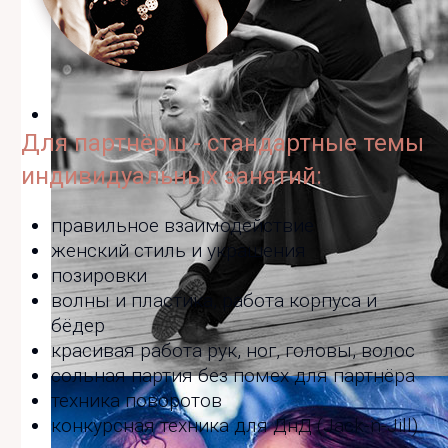
Для партнёрш - стандартные темы
индивидуальных занятий:
правильное взаимодействие
женский стиль и украшения
позировки
волны и пластика, работа корпуса и
бёдер
красивая работа рук, ног, головы, волос
сольная партия без помех для партнёра
Пушкинская набережная, Парк Горького
техника поворотов
конкурсная техника для ДнД (Jack-n-Jill)