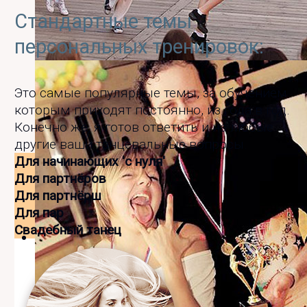
Cтандартные темы
персональных тренировок:
Мой День рождения на набережной в Парк
'2013
Это самые популярные темы, за обучением
которым приходят постоянно, из года в год.
Конечно же, я готов ответить и на любые
другие ваши танцевальные вопросы.
Для начинающих 'с нуля'
Для партнёров
Для партнёрш
Для пар
Свадебный танец