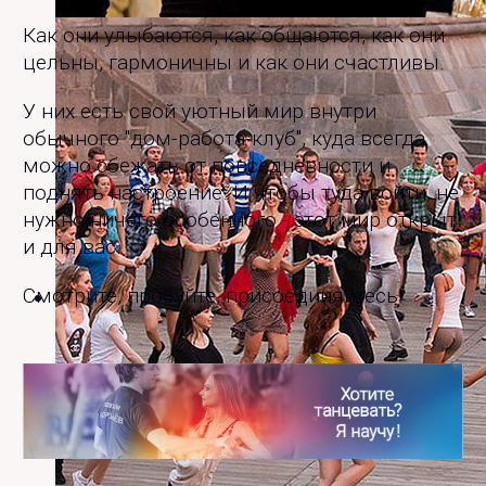
Турнир по хастлу "Белый Кубок" - медали в
Как они улыбаются, как общаются, как они
номинациях и кубок за победу!
цельны, гармоничны и как они счастливы.
У них есть свой уютный мир внутри
обычного "дом-работа-клуб", куда всегда
можно сбежать от повседневности и
поднять настроение. И чтобы туда войти, не
нужно ничего особенного - этот мир открыт
и для вас.
Смотрите, пробуйте, присоединяйтесь!