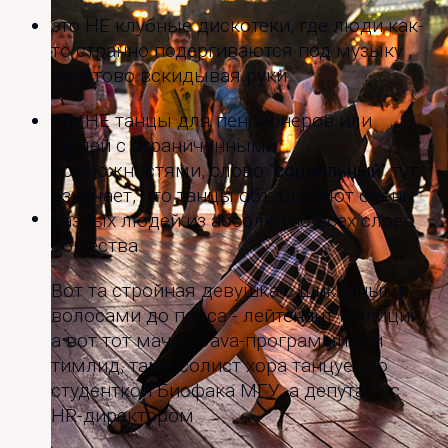
это НЕ клубные дискотеки, где люди как-
то странно подёргиваются под музыку ,
неистово вскидывая руки
это НЕ танцы для пенсионеров или
людей с ограниченными
возможностями, слово "
социальный
" тут
означает, что танцы объединяют очень
разных людей из абсолютно всех слоёв
общества.
Вот та стройная девушка с шикарными
волосами до пояса - лейтенант милиции,
а вот тот мачо - Java-программист и
тимлид, там - солист хора танцует со
студенткой Биофака МГУ, а депутат - с
HR-директором.