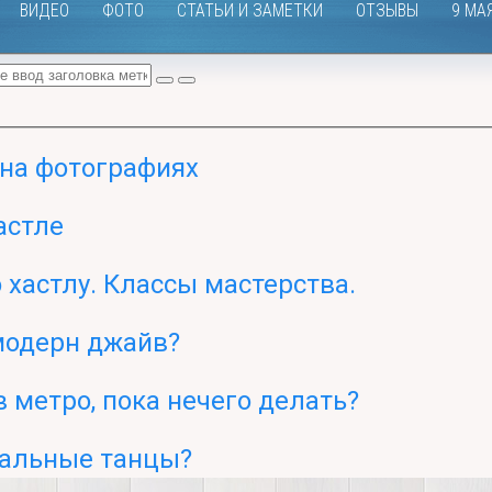
ВИДЕО
ФОТО
СТАТЬИ И ЗАМЕТКИ
ОТЗЫВЫ
9 МА
 на фотографиях
астле
 хастлу. Классы мастерства.
модерн джайв?
в метро, пока нечего делать?
иальные танцы?